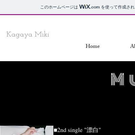
このホームページは
.com
を使って作成され
Kagaya Miki
加賀屋 みき
Home
A
M
Single
■2nd single "漂白"